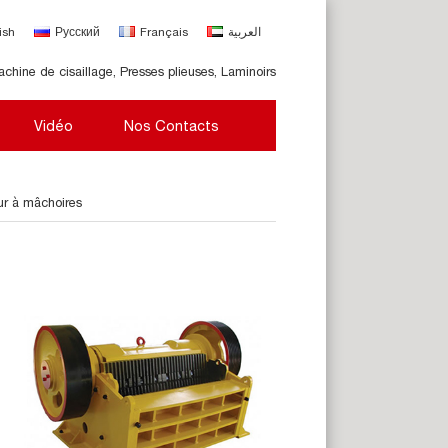
ish
Русский
Français
العربية
achine de cisaillage, Presses plieuses, Laminoirs
Vidéo
Nos Contacts
r à mâchoires