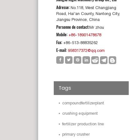
Adresse:
No.118, West Changjiang
Road, Hai'an County, Nantong City,
Jiangsu Province, China
Personne de contact:
Mr zhou
Mobile:
+86-18901478678
Fax:
+86-513-88835262
E-mail:
958317372@qq.com
Tags
compoundfertilizerplant
crushing equipment
fertilizer production line
primary crusher