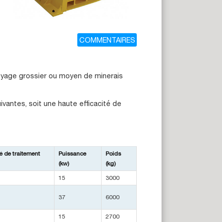
COMMENTAIRES
royage grossier ou moyen de minerais
vantes, soit une haute efficacité de
é de traitement
Puissance
Poids
(kw)
(kg)
15
3000
37
6000
15
2700