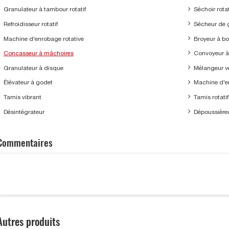
Granulateur à tambour rotatif
Séchoir rotat
Refroidisseur rotatif
Sécheur de g
Machine d'enrobage rotative
Broyeur à bo
Concasseur à mâchoires
Convoyeur 
Granulateur à disque
Mélangeur ve
Élévateur à godet
Machine d'e
Tamis vibrant
Tamis rotatif
Désintégrateur
Dépoussiére
Commentaires
Autres produits