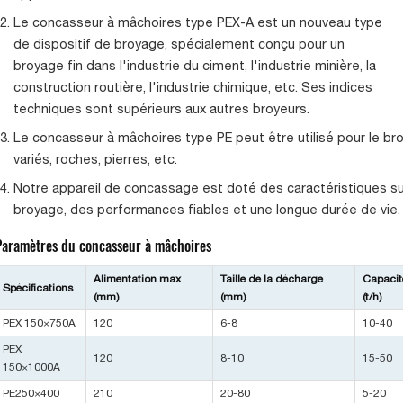
Le concasseur à mâchoires type PEX-A est un nouveau type
de dispositif de broyage, spécialement conçu pour un
broyage fin dans l'industrie du ciment, l'industrie minière, la
construction routière, l'industrie chimique, etc. Ses indices
techniques sont supérieurs aux autres broyeurs.
Le concasseur à mâchoires type PE peut être utilisé pour le b
variés, roches, pierres, etc.
Notre appareil de concassage est doté des caractéristiques sui
broyage, des performances fiables et une longue durée de vie.
Paramètres du concasseur à mâchoires
Alimentation max
Taille de la décharge
Capacit
Spécifications
(mm)
(mm)
(t/h)
PEX 150×750A
120
6-8
10-40
PEX
120
8-10
15-50
150×1000A
PE250×400
210
20-80
5-20