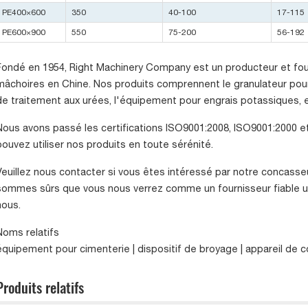
PE400×600
350
40-100
17-115
PE600×900
550
75-200
56-192
Fondé en 1954, Right Machinery Company est un producteur et fou
mâchoires en Chine. Nos produits comprennent le granulateur po
de traitement aux urées, l'équipement pour engrais potassiques, e
Nous avons passé les certifications ISO9001:2008, ISO9001:2000 et 
pouvez utiliser nos produits en toute sérénité.
Veuillez nous contacter si vous êtes intéressé par notre concasse
sommes sûrs que vous nous verrez comme un fournisseur fiable un
nous.
Noms relatifs
équipement pour cimenterie | dispositif de broyage | appareil de
Produits relatifs