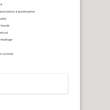
if
ranulation à pulvérisation
ulets
à bande
rtical
mballage
ur cyclone