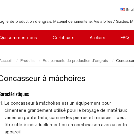
Engl
Ligne de production d'engrais, Matériel de cimenterie, Vis à billes / Guides, M
Qui sommes-nous
Certificats
Ateliers
FAQ
Accueil
Produits
Équipements de production d'engrais
Concasseu
Concasseur à mâchoires
Caractéristiques
Le concasseur à mâchoires est un équipement pour
cimenterie grandement utilisé pour le broyage de matériaux
variés en petite taille, comme les pierres et minerais. Il peut
être utilisé individuellement ou en combinaison avec un autre
appareil.