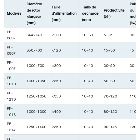
Diamètre
Puiss
Taille
Taille de
de rotor
Productivité
du
Modèles
d'alimentation
décharge
×largeur
(t/h)
moteu
(mm)
(mm)
(mm)
(kw)
PF-
644×740
<100
10~30
5~15
30
0607
PF-
850×700
<120
10~40
15~30
45
0807
PF-
1000×700
<300
10~40
30~50
30-7
1007
PF-
1000×1050
<350
10~40
50~80
50-9
1010
PF-
1250×1050
<350
10~40
70~120
110-
1210
PF-
1000×1300
<400
10~40
80~120
110
1013
PF-
1250×1400
<350
10~40
90~145
130-
1214
PF-