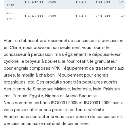
1320×1500
<500
10~40
160~200
250
1315
PF-
1320×2000
<500
10~40
250~300
375
1320
Etant un fabricant professionnel de concasseur à percussion
en Chine, nous pouvons non seulement vous fournir le
concasseur à percussion, mais également le dépoussiéreur
cyclone, le broyeur à boulets, le four rotatif, le granulateur
pour engrais composés NPK, l'équipement de traitement aux
urées, le moulin à charbon, l'équipement pour engrais
organiques, etc. Ces produits sont très populaires auprès
des clients de Singapour, Malaisie, Indonésie, Inde, Pakistan,
Iran, Turquie, Egypte, Nigéria et Arabie Saoudite.
Nous sommes certifiés ISO9001:2008 et ISO9001:2000, aussi
vous pouvez utiliser nos produits en toute sérénité.
Veuillez nous contacter si vous avez besoin de concasseur à
percussion ou autre matériel de cimenterie.