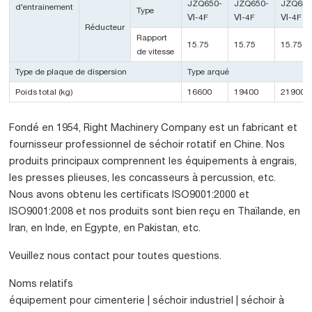
JZQ650-
JZQ650-
JZQ650
d'entrainement
Type
Ⅵ-4F
Ⅵ-4F
Ⅵ-4F
Réducteur
Rapport
15.75
15.75
15.75
de vitesse
Type de plaque de dispersion
Type arqué
Poids total (kg)
16600
19400
21900
Fondé en 1954, Right Machinery Company est un fabricant et
fournisseur professionnel de séchoir rotatif en Chine. Nos
produits principaux comprennent les équipements à engrais,
les presses plieuses, les concasseurs à percussion, etc.
Nous avons obtenu les certificats ISO9001:2000 et
ISO9001:2008 et nos produits sont bien reçu en Thaïlande, en
Iran, en Inde, en Egypte, en Pakistan, etc.
Veuillez nous contact pour toutes questions.
Noms relatifs
équipement pour cimenterie | séchoir industriel | séchoir à