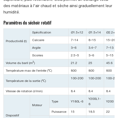
des matériaux à l'air chaud et sèche ainsi graduellement leur
humidité.
Paramètres du séchoir rotatif
Spécification
Ø1.5×12
Ø1.5×14
Ø2.2×1
Calcaire
7~14
8~15
15~26
Productivité (t)
Argile
3~6
3.4~7
7~13
Scories
2.5~5
3~6
5~15
3
Volume du baril (m
)
21.2
25
45.6
Température max de l'entrée (℃)
800
800
800
100-200
100-200
100-20
Température de la sortie (℃)
Vitesse de rotation (r/min)
8.4
8.4
8.4
Y200L1-
Type
Y180L-6
Y200
6
Moteur
Puissance
15
18.5
22
Dispositif