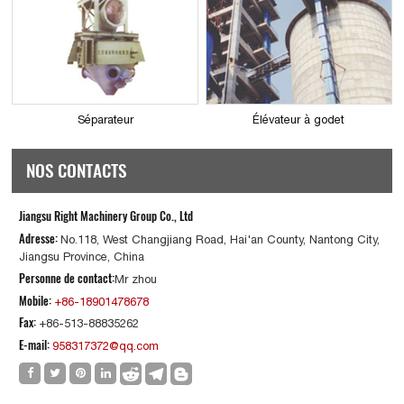
Séparateur
Élévateur à godet
NOS CONTACTS
Jiangsu Right Machinery Group Co., Ltd
Adresse:
No.118, West Changjiang Road, Hai'an County, Nantong City,
Jiangsu Province, China
Personne de contact:
Mr zhou
Mobile:
+86-18901478678
Fax:
+86-513-88835262
E-mail:
958317372@qq.com